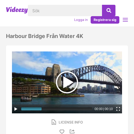
Logga in
Registrera sig
Harbour Bridge Från Water 4K
00:00
|
00:10
LICENSE INFO