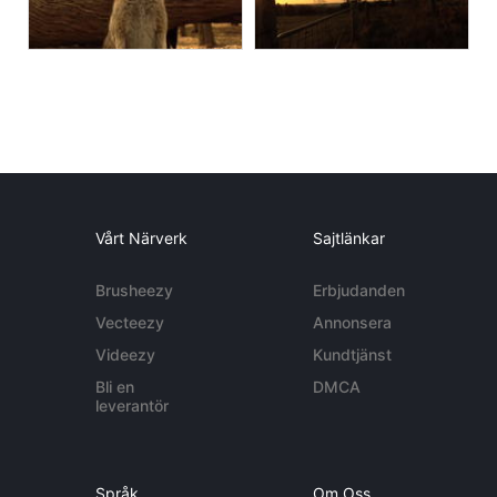
Vårt Närverk
Sajtlänkar
Brusheezy
Erbjudanden
Vecteezy
Annonsera
Videezy
Kundtjänst
Bli en
DMCA
leverantör
Språk
Om Oss