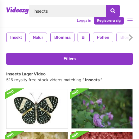
lose
Logga in
Registrera sig
Insekt
Natur
Blomma
Bi
Pollen
Blommor
Filters
Insects Lager Video
516 royalty free stock videos matching
insects