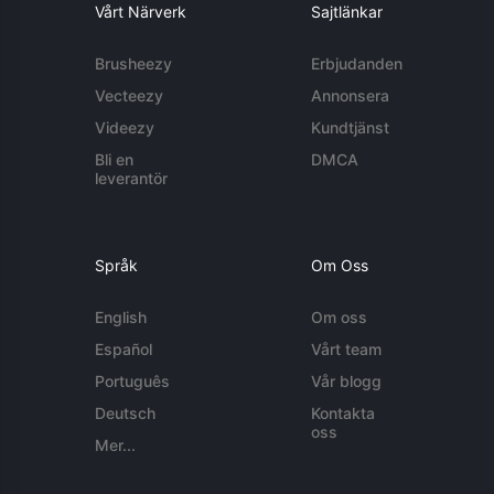
Vårt Närverk
Sajtlänkar
Brusheezy
Erbjudanden
Vecteezy
Annonsera
Videezy
Kundtjänst
Bli en
DMCA
leverantör
Språk
Om Oss
English
Om oss
Español
Vårt team
Português
Vår blogg
Deutsch
Kontakta
oss
Mer...