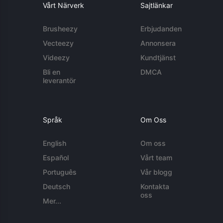
Vårt Närverk
Sajtlänkar
Brusheezy
Erbjudanden
Vecteezy
Annonsera
Videezy
Kundtjänst
Bli en
DMCA
leverantör
Språk
Om Oss
English
Om oss
Español
Vårt team
Português
Vår blogg
Deutsch
Kontakta
oss
Mer...