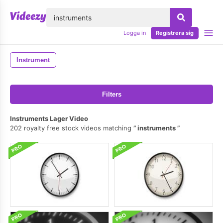
lose
Logga in
Registrera sig
Instrument
Filters
Instruments Lager Video
202 royalty free stock videos matching
instruments