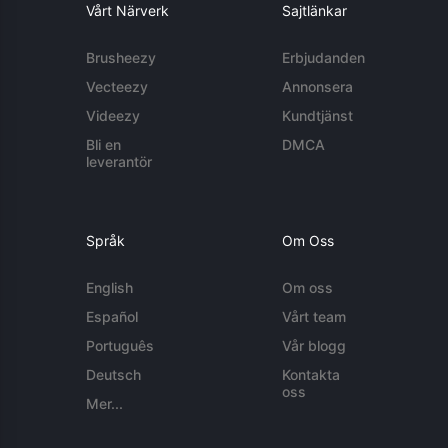
Vårt Närverk
Sajtlänkar
Brusheezy
Erbjudanden
Vecteezy
Annonsera
Videezy
Kundtjänst
Bli en
DMCA
leverantör
Språk
Om Oss
English
Om oss
Español
Vårt team
Português
Vår blogg
Deutsch
Kontakta
oss
Mer...