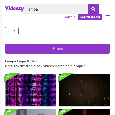
lose
Logga in
Registrera sig
Ljus
Filters
Lampa Lager Video
8729 royalty free stock videos matching
lampa