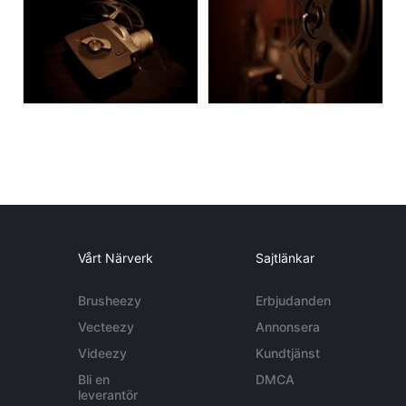
Vårt Närverk
Sajtlänkar
Brusheezy
Erbjudanden
Vecteezy
Annonsera
Videezy
Kundtjänst
Bli en
DMCA
leverantör