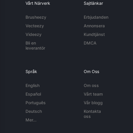
Vårt Närverk
Sajtlänkar
Brusheezy
Erbjudanden
Vecteezy
Annonsera
Videezy
Kundtjänst
Bli en
DMCA
leverantör
Språk
Om Oss
English
Om oss
Español
Vårt team
Português
Vår blogg
Deutsch
Kontakta
oss
Mer...