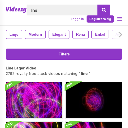
lose
Logga in
Registrera sig
Linje
Modern
Elegant
Rena
Enkel
Ae Mal
Filters
Line Lager Video
2792 royalty free stock videos matching
line