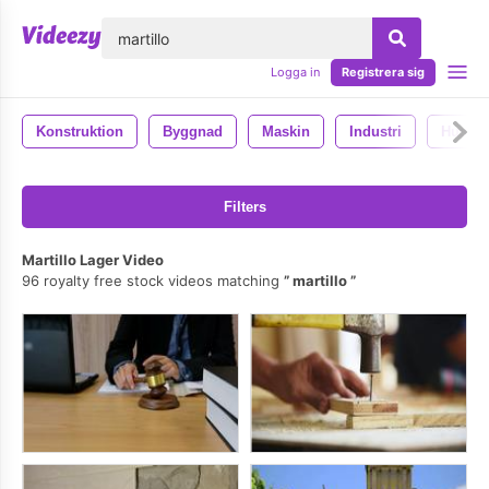
lose
Logga in
Registrera sig
Konstruktion
Byggnad
Maskin
Industri
Hus
Filters
Martillo Lager Video
96 royalty free stock videos matching
martillo