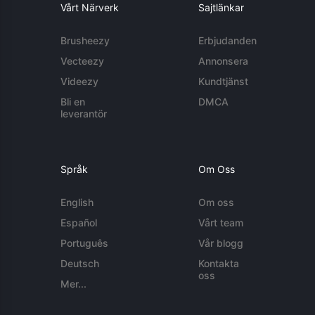
Vårt Närverk
Sajtlänkar
Brusheezy
Erbjudanden
Vecteezy
Annonsera
Videezy
Kundtjänst
Bli en
DMCA
leverantör
Språk
Om Oss
English
Om oss
Español
Vårt team
Português
Vår blogg
Deutsch
Kontakta
oss
Mer...