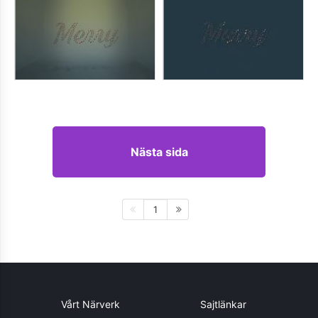
Nästa sida
1
Vårt Närverk
Sajtlänkar