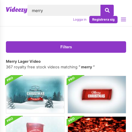
lose
Logga in
Registrera sig
Filters
Merry Lager Video
367 royalty free stock videos matching
merry