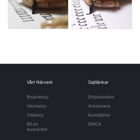
Vårt Närverk
Sajtlänkar
Brusheezy
Erbjudanden
Vecteezy
Annonsera
Videezy
Kundtjänst
Bli en
DMCA
leverantör