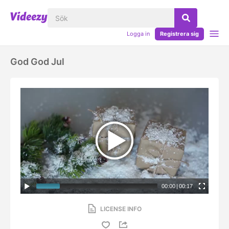
Logga in
Registrera sig
God God Jul
00:00
|
00:17
LICENSE INFO