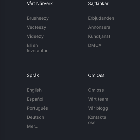
Vårt Närverk
Sajtlänkar
Brusheezy
Erbjudanden
Vecteezy
Annonsera
Videezy
Kundtjänst
Bli en
DMCA
leverantör
Språk
Om Oss
English
Om oss
Español
Vårt team
Português
Vår blogg
Deutsch
Kontakta
oss
Mer...