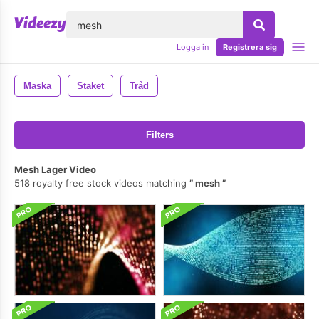
lose
Logga in
Registrera sig
Maska
Staket
Tråd
Filters
Mesh Lager Video
518 royalty free stock videos matching
mesh