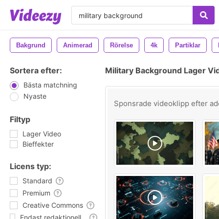
Bakgrund
Animerad
Rörelse
4k
Partiklar
Sortera efter:
Military Background Lager Vi
Bästa matchning
Nyaste
Sponsrade videoklipp efter
ad
Filtyp
Lager Video
Bieffekter
Licens typ:
Standard
Premium
Creative Commons
Endast redaktionell