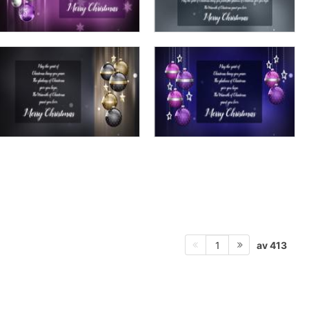
av 413
1