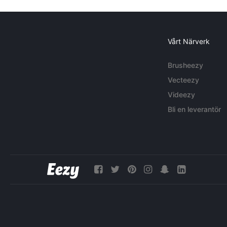
Vårt Närverk
Brusheezy
Vecteezy
Videezy
Bli en leverantör