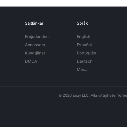
Sajtlänkar
Språk
Erbjudanden
English
Annonsera
Español
Kundtjänst
Português
DMCA
Deutsch
Mer...
© 2026 Eezy LLC. Alla rättigheter förbe