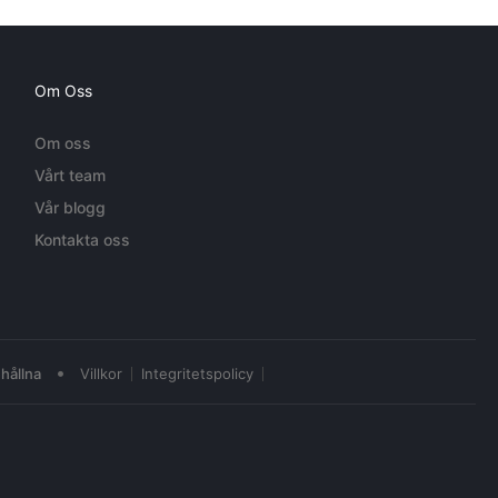
Om Oss
Om oss
Vårt team
Vår blogg
Kontakta oss
•
hållna
Villkor
Integritetspolicy