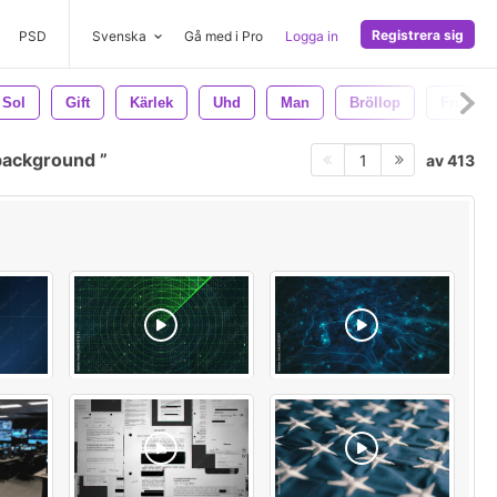
Registrera sig
PSD
Svenska
Gå med i Pro
Logga in
Sol
Gift
Kärlek
Uhd
Man
Bröllop
Fru
 background
av 413
1