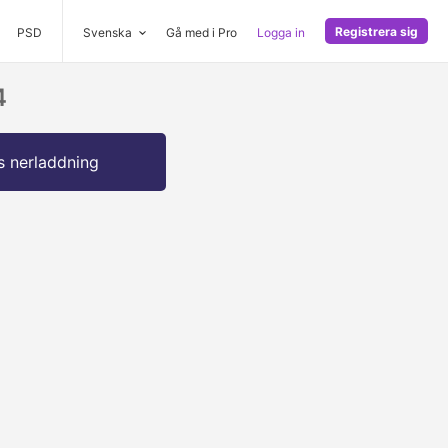
Registrera sig
PSD
Svenska
Gå med i Pro
Logga in
4
s nerladdning