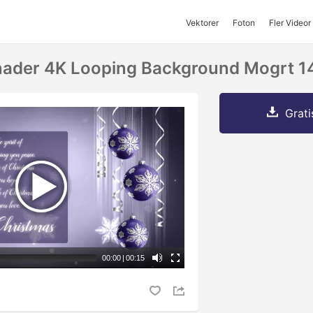
Vektorer
Foton
Fler Videor
nader 4K Looping Background Mogrt 1
Grati
00:00
|
00:15