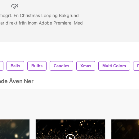
ulmogrt. En Christmas Looping Bakgrund
bar direkt från inom Adobe Premiere. Med
Balls
Bulbs
Candles
Xmas
Multi Colors
ade Även Ner