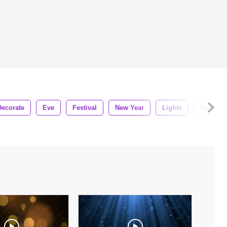
Decorate
Eve
Festival
New Year
Lights
Bokeh