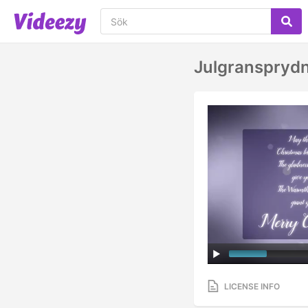
Julgranspryd
LICENSE INFO