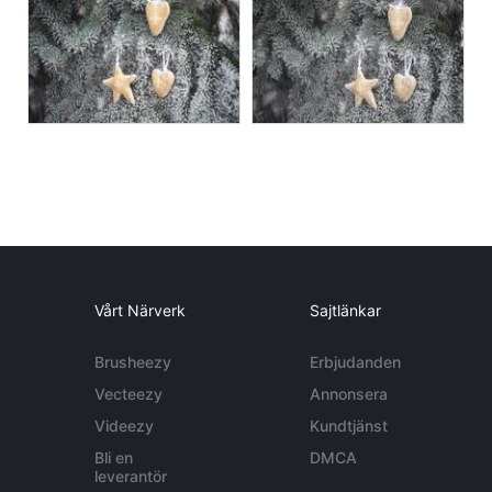
Vårt Närverk
Sajtlänkar
Brusheezy
Erbjudanden
Vecteezy
Annonsera
Videezy
Kundtjänst
Bli en
DMCA
leverantör