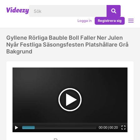
Logga in
Registrera sig
Gyllene Rörliga Bauble Boll Faller Ner Julen
Nyår Festliga Säsongsfesten Platshållare Grå
Bakgrund
00:00
|
00:20