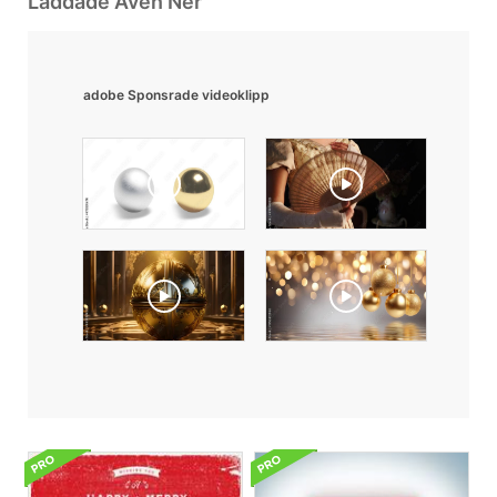
Laddade Även Ner
adobe Sponsrade videoklipp