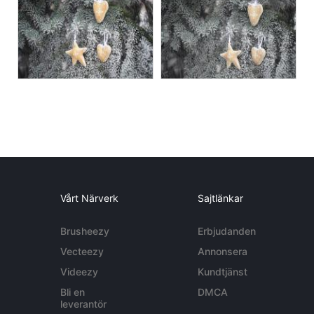
Vårt Närverk
Sajtlänkar
Brusheezy
Erbjudanden
Vecteezy
Annonsera
Videezy
Kundtjänst
Bli en
DMCA
leverantör