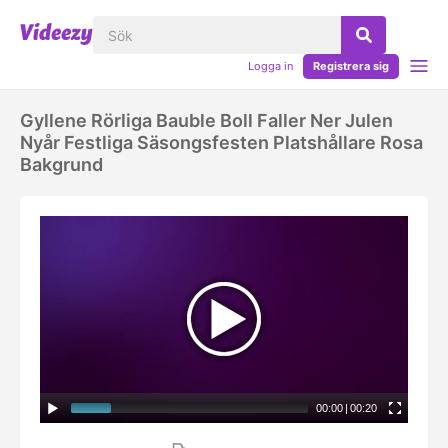
Logga in
Registrera sig
Gyllene Rörliga Bauble Boll Faller Ner Julen
Nyår Festliga Säsongsfesten Platshållare Rosa
Bakgrund
00:00
|
00:20