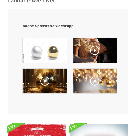
Laddade Även Ner
adobe Sponsrade videoklipp