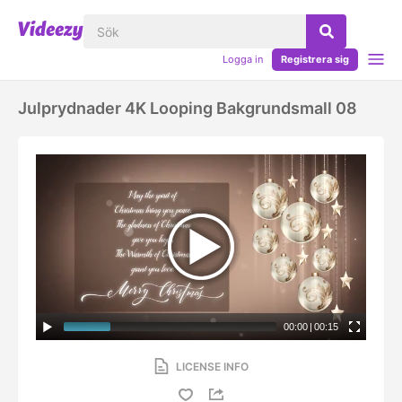
Logga in
Registrera sig
Julprydnader 4K Looping Bakgrundsmall 08
00:00
|
00:15
LICENSE INFO