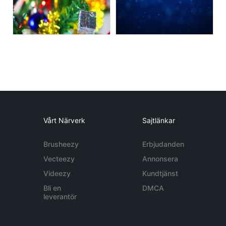
Vårt Närverk
Sajtlänkar
Brusheezy
Erbjudanden
Vecteezy
Annonsera
Videezy
Kundtjänst
Bli en
DMCA
leverantör