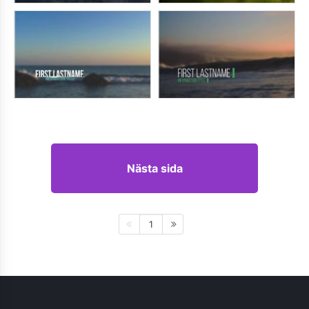
Nästa sida
1