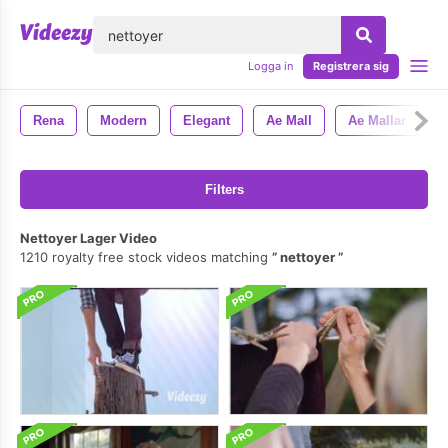
lose
Logga in
Registrera sig
Rena
Modern
Elegant
Ae Mall
Ae Mallar
Filters
Nettoyer Lager Video
1210 royalty free stock videos matching
nettoyer