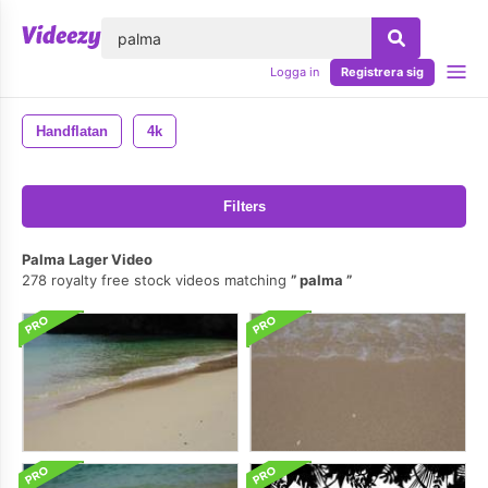
lose
Logga in
Registrera sig
Handflatan
4k
Filters
Palma Lager Video
278 royalty free stock videos matching
palma