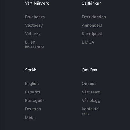
Vårt Närverk
Sajtlänkar
Brusheezy
Erbjudanden
Vecteezy
Annonsera
Videezy
Kundtjänst
Bli en
DMCA
leverantör
Språk
Om Oss
English
Om oss
Español
Vårt team
Português
Vår blogg
Deutsch
Kontakta
oss
Mer...