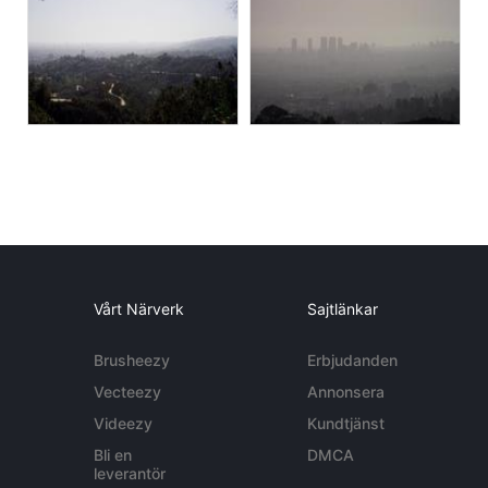
Vårt Närverk
Sajtlänkar
Brusheezy
Erbjudanden
Vecteezy
Annonsera
Videezy
Kundtjänst
Bli en
DMCA
leverantör