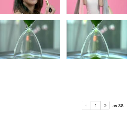
av 38
1