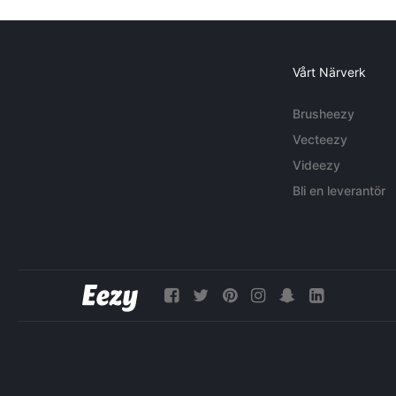
Vårt Närverk
Brusheezy
Vecteezy
Videezy
Bli en leverantör