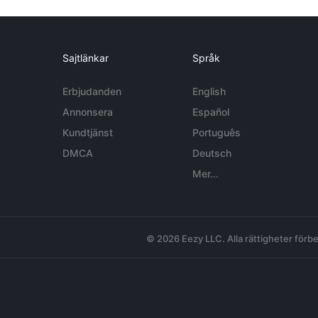
Sajtlänkar
Språk
Erbjudanden
English
Annonsera
Español
Kundtjänst
Português
DMCA
Deutsch
Mer...
© 2026 Eezy LLC. Alla rättigheter förbe