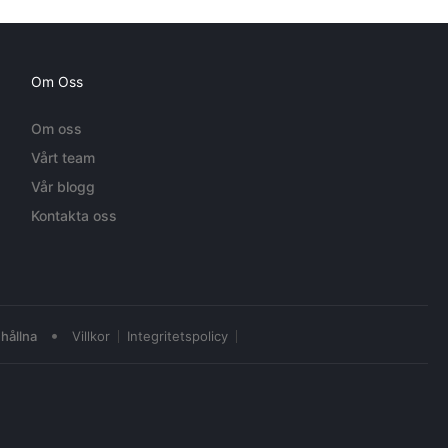
Om Oss
Om oss
Vårt team
Vår blogg
Kontakta oss
•
hållna
Villkor
Integritetspolicy