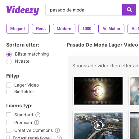
Elegant
Rena
Modern
1080
Ae Mallar
Ae 
Sortera efter:
Pasado De Moda Lager Video
Bästa matchning
Nyaste
Sponsrade videoklipp efter
ad
Filtyp
Lager Video
Bieffekter
Licens typ:
Standard
Premium
Creative Commons
Endast redaktionell