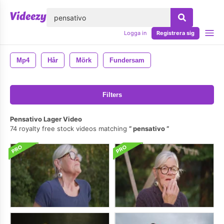
lose
Logga in
Registrera sig
Mp4
Hår
Mörk
Fundersam
Filters
Pensativo Lager Video
74 royalty free stock videos matching
pensativo