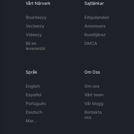
Vårt Närverk
Sajtlänkar
Brusheezy
Erbjudanden
Vecteezy
Annonsera
Videezy
Kundtjänst
Bli en
DMCA
leverantör
Språk
Om Oss
English
Om oss
Español
Vårt team
Português
Vår blogg
Deutsch
Kontakta
oss
Mer...