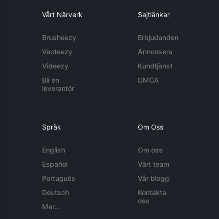
Vårt Närverk
Sajtlänkar
Brusheezy
Erbjudanden
Vecteezy
Annonsera
Videezy
Kundtjänst
Bli en
DMCA
leverantör
Språk
Om Oss
English
Om oss
Español
Vårt team
Português
Vår blogg
Deutsch
Kontakta
oss
Mer...