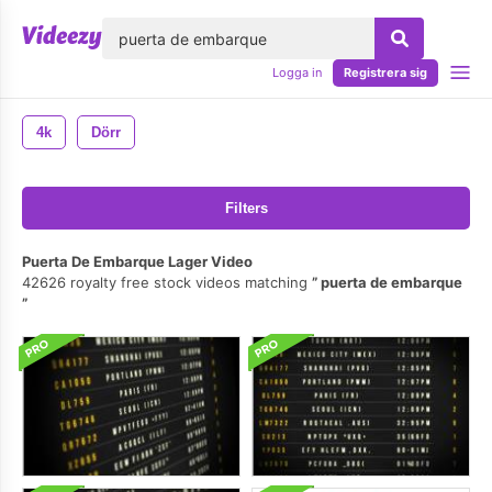
lose
Logga in
Registrera sig
4k
Dörr
Filters
Puerta De Embarque Lager Video
42626 royalty free stock videos matching
puerta de embarque