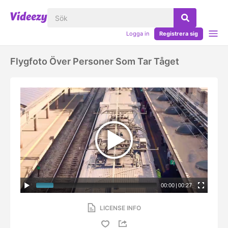
Logga in
Registrera sig
Flygfoto Över Personer Som Tar Tåget
00:00
|
00:27
LICENSE INFO