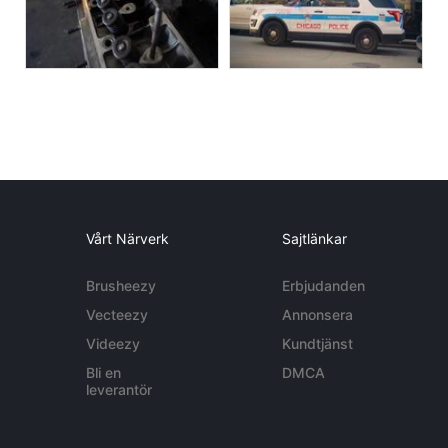
Vårt Närverk
Sajtlänkar
Brusheezy
Erbjudanden
Vecteezy
Annonsera
Videezy
Kundtjänst
Bli en
DMCA
leverantör