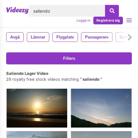
lose
Logga in
Registrera sig
Avgå
Lämnar
Flygplats
Passagerare
Semester
Filters
Saliendo Lager Video
29 royalty free stock videos matching
saliendo