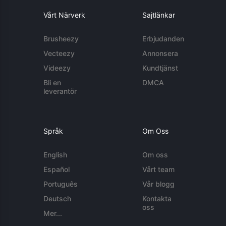
Vårt Närverk
Sajtlänkar
Brusheezy
Erbjudanden
Vecteezy
Annonsera
Videezy
Kundtjänst
Bli en
DMCA
leverantör
Språk
Om Oss
English
Om oss
Español
Vårt team
Português
Vår blogg
Deutsch
Kontakta
oss
Mer...