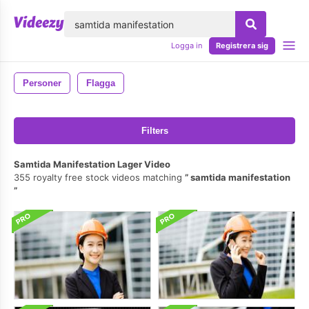
lose
Logga in
Registrera sig
Personer
Flagga
Filters
Samtida Manifestation Lager Video
355 royalty free stock videos matching
samtida manifestation