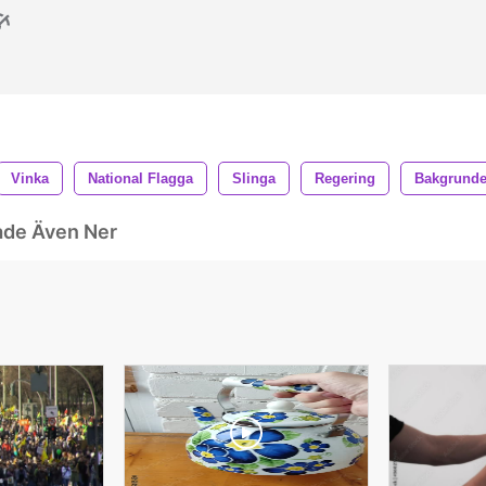
Vinka
National Flagga
Slinga
Regering
Bakgrunde
ade Även Ner