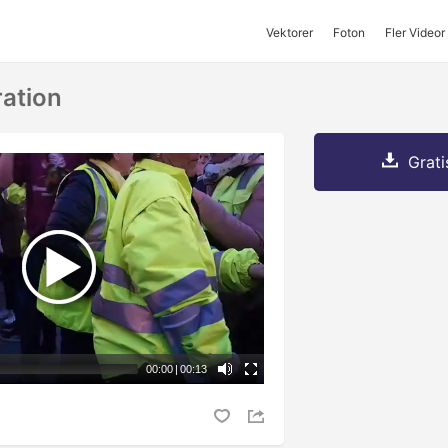
Vektorer
Foton
Fler Videor
ation
Grati
00:00
|
00:13