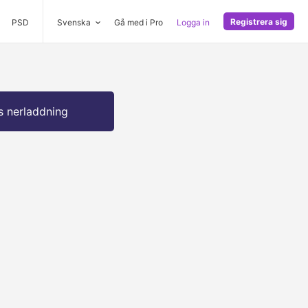
Registrera sig
PSD
Svenska
Gå med i Pro
Logga in
s nerladdning