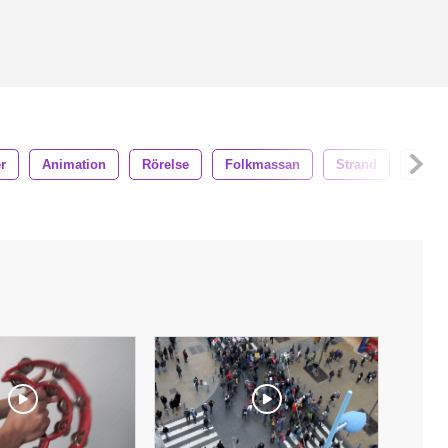
r
Animation
Rörelse
Folkmassan
Strand
Vatte