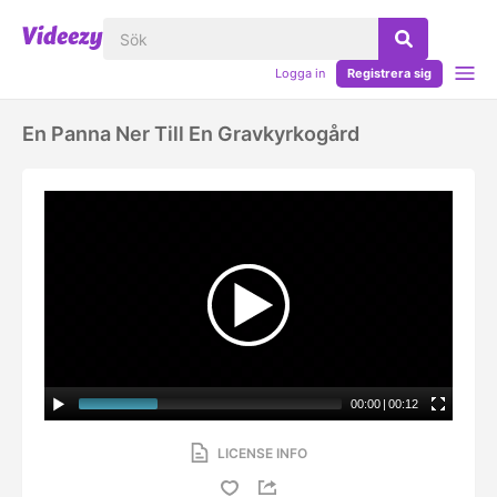
Logga in
Registrera sig
En Panna Ner Till En Gravkyrkogård
00:00
|
00:12
LICENSE INFO