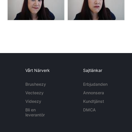
Vårt Närverk
Sajtlänkar
Brusheezy
Erbjudanden
Vecteezy
Annonsera
Videezy
Kundtjänst
Bli en
DMCA
leverantör