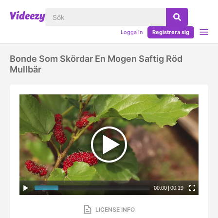
Logga in
Registrera sig
Bonde Som Skördar En Mogen Saftig Röd
Mullbär
00:00
|
00:19
LICENSE INFO