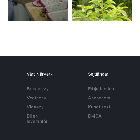
Vårt Närverk
Sajtlänkar
Brusheezy
Erbjudanden
Vecteezy
Annonsera
Videezy
Kundtjänst
Bli en
DMCA
leverantör