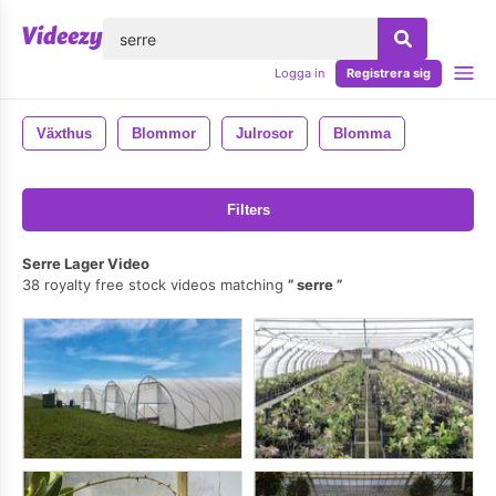
lose
Logga in
Registrera sig
Växthus
Blommor
Julrosor
Blomma
Filters
Serre Lager Video
38 royalty free stock videos matching
serre