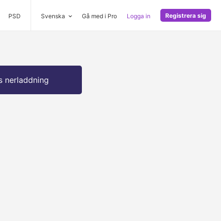
Registrera sig
PSD
Svenska
Gå med i Pro
Logga in
s nerladdning