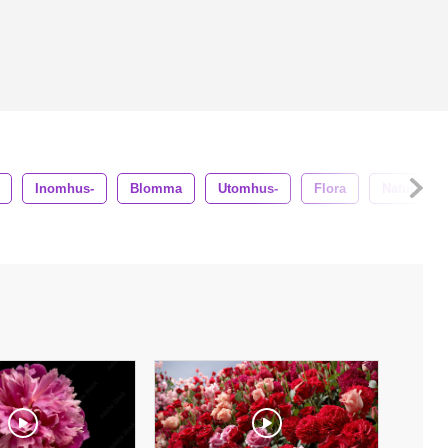
Inomhus-
Blomma
Utomhus-
Flora
Naturlig