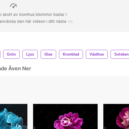
o skott av inomhus blommor badar i
använda den här videon i ditt nästa
Grön
Ljus
Glas
Kronblad
Växthus
Solsken
ade Även Ner