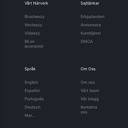
Vårt Närverk
Sajtlänkar
Brusheezy
Erbjudanden
Vecteezy
Annonsera
Videezy
Kundtjänst
Bli en
DMCA
leverantör
Språk
Om Oss
English
Om oss
Español
Vårt team
Português
Vår blogg
Deutsch
Kontakta
oss
Mer...