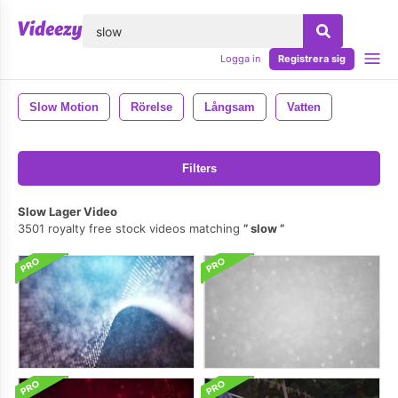
lose
Logga in
Registrera sig
Slow Motion
Rörelse
Långsam
Vatten
Filters
Slow Lager Video
3501 royalty free stock videos matching
slow