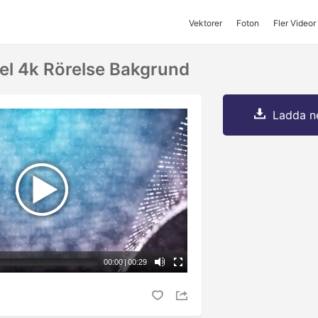
Vektorer
Foton
Fler Videor
l 4k Rörelse Bakgrund
Ladda ne
00:00
|
00:29