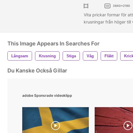
3840x2160
Vita prickar formar för a
krusningar från höger til
This Image Appears In Searches For
Långsam
Krusning
Stiga
Våg
Fläkt
Kric
Du Kanske Också Gillar
adobe Sponsrade videoklipp