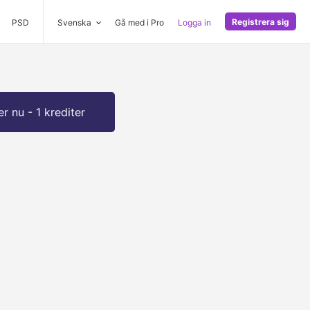
Registrera sig
PSD
Svenska
Gå med i Pro
Logga in
r nu - 1 krediter