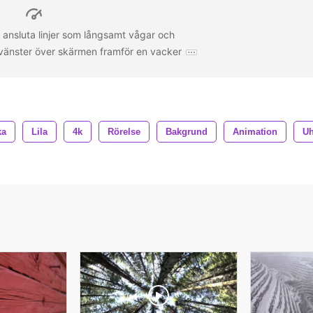
tt ansluta linjer som långsamt vågar och
l vänster över skärmen framför en vacker
ka
Lila
4k
Rörelse
Bakgrund
Animation
U