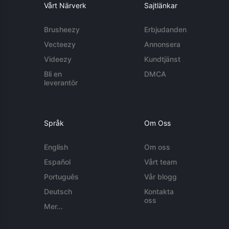
Vårt Närverk
Sajtlänkar
Brusheezy
Erbjudanden
Vecteezy
Annonsera
Videezy
Kundtjänst
Bli en
DMCA
leverantör
Språk
Om Oss
English
Om oss
Español
Vårt team
Português
Vår blogg
Deutsch
Kontakta
oss
Mer...