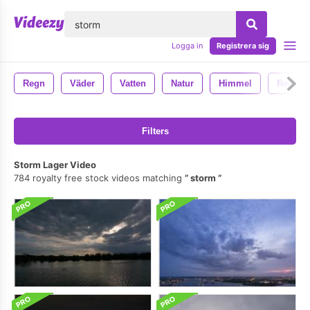
lose
Logga in
Registrera sig
Regn
Väder
Vatten
Natur
Himmel
Regnar
Filters
Storm Lager Video
784 royalty free stock videos matching
storm