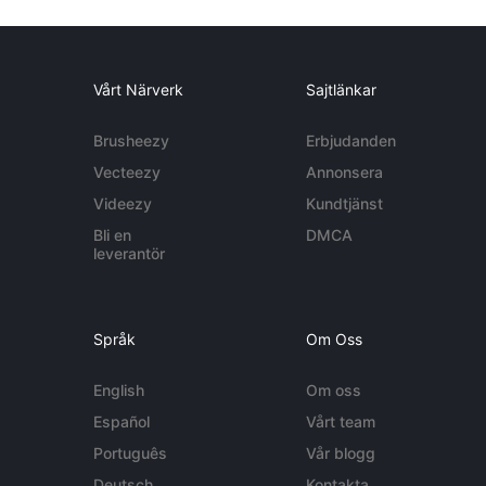
Vårt Närverk
Sajtlänkar
Brusheezy
Erbjudanden
Vecteezy
Annonsera
Videezy
Kundtjänst
Bli en
DMCA
leverantör
Språk
Om Oss
English
Om oss
Español
Vårt team
Português
Vår blogg
Deutsch
Kontakta