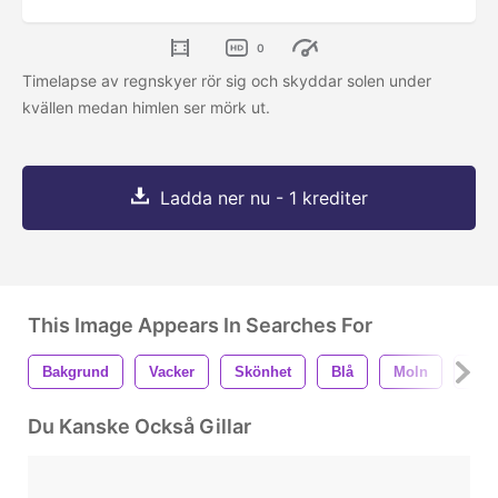
0
Timelapse av regnskyer rör sig och skyddar solen under
kvällen medan himlen ser mörk ut.
Ladda ner nu - 1 krediter
This Image Appears In Searches For
Bakgrund
Vacker
Skönhet
Blå
Moln
Clo
Du Kanske Också Gillar