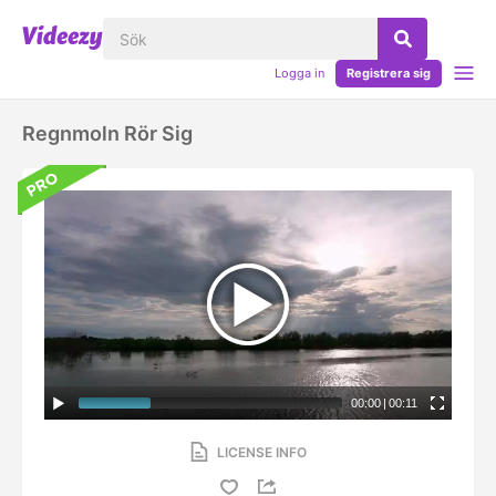
Logga in
Registrera sig
Regnmoln Rör Sig
00:00
|
00:11
LICENSE INFO