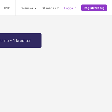
Registrera sig
PSD
Svenska
Gå med i Pro
Logga in
r nu - 1 krediter