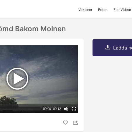
Vektorer
Foton
Fler Videor
Gömd Bakom Molnen
Ladda ne
00:00
|
00:12