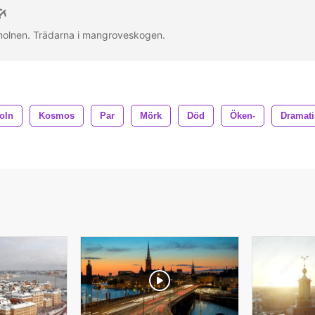
molnen. Trädarna i mangroveskogen.
oln
Kosmos
Par
Mörk
Död
Öken-
Dramati