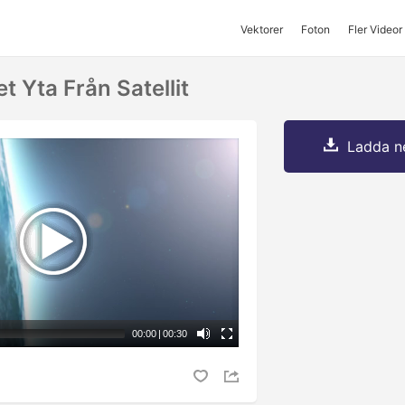
Vektorer
Foton
Fler Videor
t Yta Från Satellit
Ladda ne
00:00
|
00:30