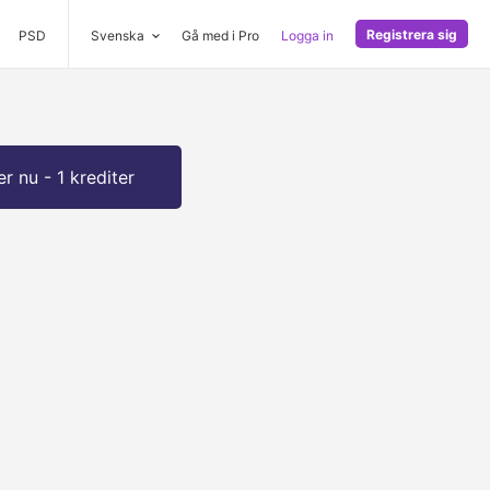
Registrera sig
PSD
Svenska
Gå med i Pro
Logga in
r nu - 1 krediter