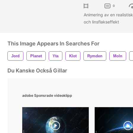
0
Animering av en realistis
och linsflakseffekt
This Image Appears In Searches For
Jord
Planet
Yta
Klot
Rymden
Moln
Du Kanske Också Gillar
adobe Sponsrade videoklipp