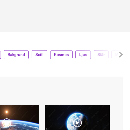
Bakgrund
Scifi
Kosmos
Ljus
Sfär
Miljö