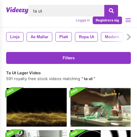
lose
Logga in
Registrera sig
Linje
Ae Mallar
Platt
Ropa Ut
Modern
Beh
Filters
Ta Ut Lager Video
591 royalty free stock videos matching
ta ut