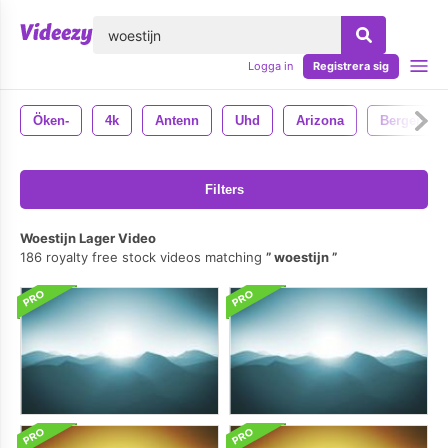
lose
Logga in
Registrera sig
Öken-
4k
Antenn
Uhd
Arizona
Bergen
Filters
Woestijn Lager Video
186 royalty free stock videos matching
woestijn