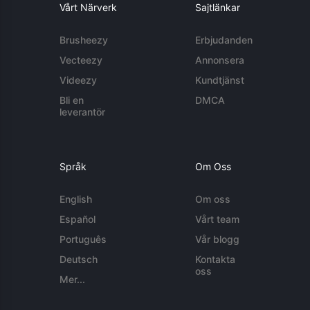
Vårt Närverk
Sajtlänkar
Brusheezy
Erbjudanden
Vecteezy
Annonsera
Videezy
Kundtjänst
Bli en
DMCA
leverantör
Språk
Om Oss
English
Om oss
Español
Vårt team
Português
Vår blogg
Deutsch
Kontakta
oss
Mer...