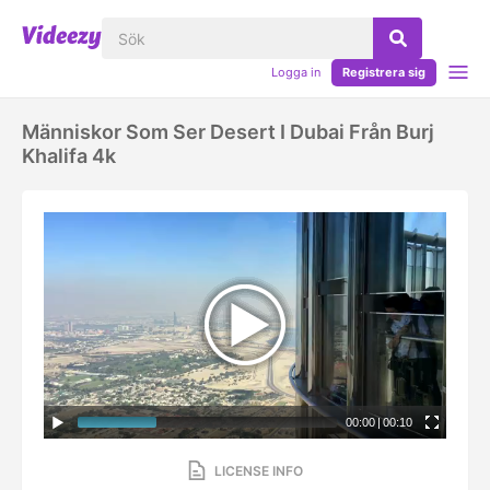
Logga in
Registrera sig
Människor Som Ser Desert I Dubai Från Burj
Khalifa 4k
00:00
|
00:10
LICENSE INFO