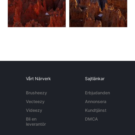
Vårt Närverk
Sajtlänkar
Brusheezy
Erbjudanden
Vecteezy
Annonsera
Videezy
Kundtjänst
Bli en
DMCA
leverantör