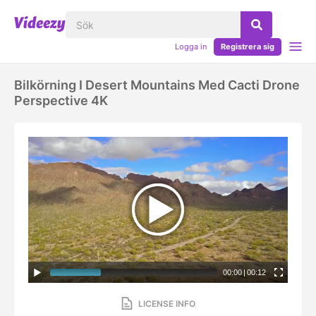
Logga in
Registrera sig
Bilkörning I Desert Mountains Med Cacti Drone
Perspective 4K
00:00
|
00:12
LICENSE INFO