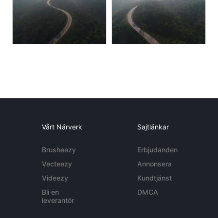
Vårt Närverk
Sajtlänkar
Brusheezy
Erbjudanden
Vecteezy
Annonsera
Videezy
Kundtjänst
Bli en
DMCA
leverantör