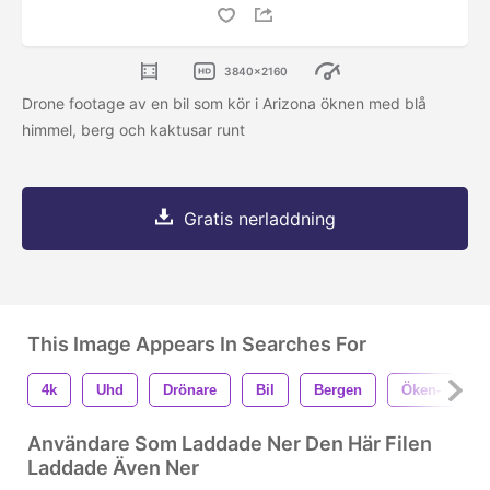
3840x2160
Drone footage av en bil som kör i Arizona öknen med blå
himmel, berg och kaktusar runt
Gratis nerladdning
This Image Appears In Searches For
4k
Uhd
Drönare
Bil
Bergen
Öken-
K
Användare Som Laddade Ner Den Här Filen
Laddade Även Ner