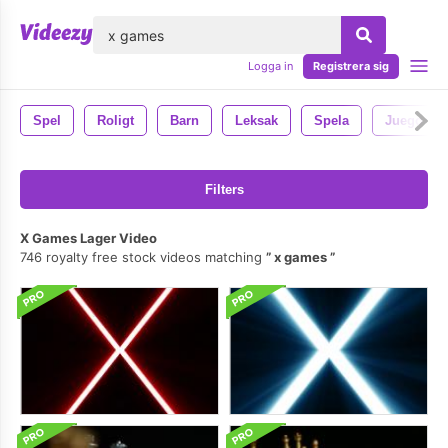
lose
Logga in
Registrera sig
Spel
Roligt
Barn
Leksak
Spela
Juego
Filters
X Games Lager Video
746 royalty free stock videos matching
x games