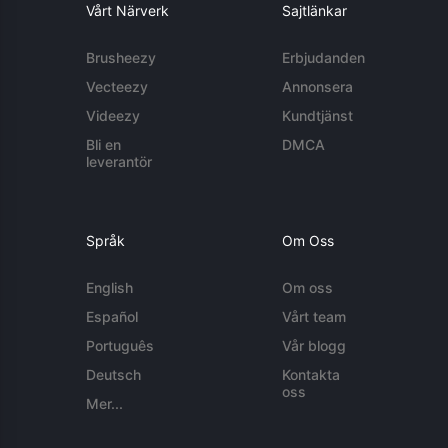
Vårt Närverk
Sajtlänkar
Brusheezy
Erbjudanden
Vecteezy
Annonsera
Videezy
Kundtjänst
Bli en
DMCA
leverantör
Språk
Om Oss
English
Om oss
Español
Vårt team
Português
Vår blogg
Deutsch
Kontakta
oss
Mer...