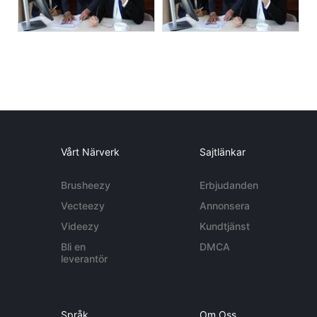
Vårt Närverk
Sajtlänkar
Brusheezy
Erbjudanden
Vecteezy
Annonsera
Videezy
Kundtjänst
Bli en
DMCA
leverantör
Språk
Om Oss