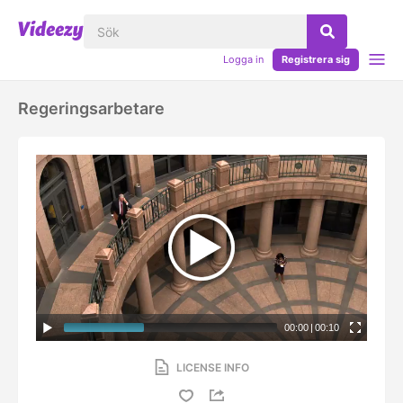
Logga in
Registrera sig
Regeringsarbetare
00:00
|
00:10
LICENSE INFO