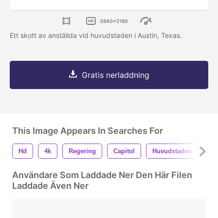
3840x2160
Ett skott av anställda vid huvudstaden i Austin, Texas.
Gratis nerladdning
This Image Appears In Searches For
Hd
4k
Regering
Capitol
Huvudstaden
An
Användare Som Laddade Ner Den Här Filen
Laddade Även Ner