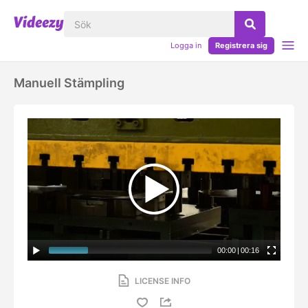
Logga in
Registrera sig
Manuell Stämpling
00:00
|
00:16
LICENSE INFO