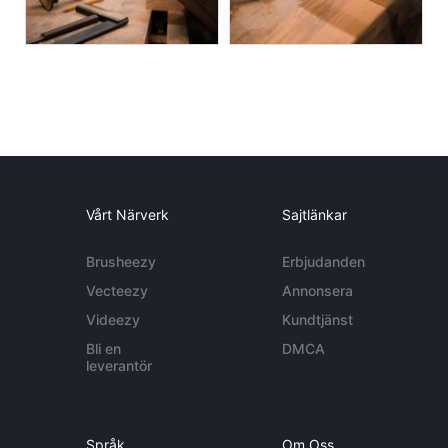
Vårt Närverk
Sajtlänkar
Brusheezy
Erbjudanden
Vecteezy
Annonsera
Videezy
Kundtjänst
Bli en
DMCA
leverantör
Språk
Om Oss