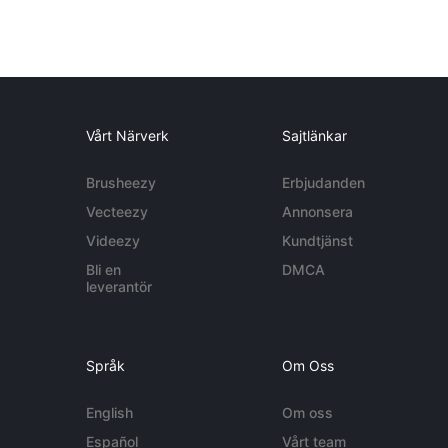
Vårt Närverk
Sajtlänkar
Brusheezy
Erbjudanden
Vecteezy
Annonsera
Videezy
Kundtjänst
Bli en
DMCA
leverantör
Språk
Om Oss
English
Om oss
Español
Vårt team