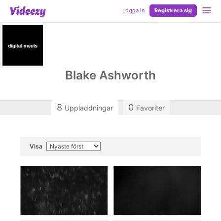
Logga in
Registrera sig
Blake Ashworth
8
0
Uppladdningar
Favoriter
Visa