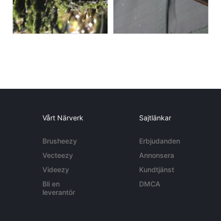
Vårt Närverk
Sajtlänkar
Brusheezy
Erbjudanden
Vecteezy
Annonsera
Videezy
Kundtjänst
Bli en
DMCA
leverantör