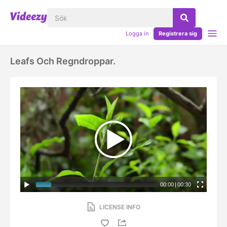
Logga in
Registrera sig
Leafs Och Regndroppar.
00:00
|
00:30
LICENSE INFO