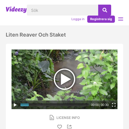
Logga in
Registrera sig
Liten Reaver Och Staket
00:00
|
00:30
LICENSE INFO