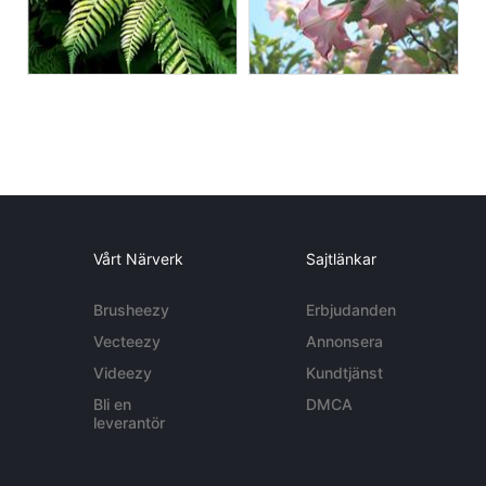
Vårt Närverk
Sajtlänkar
Brusheezy
Erbjudanden
Vecteezy
Annonsera
Videezy
Kundtjänst
Bli en
DMCA
leverantör