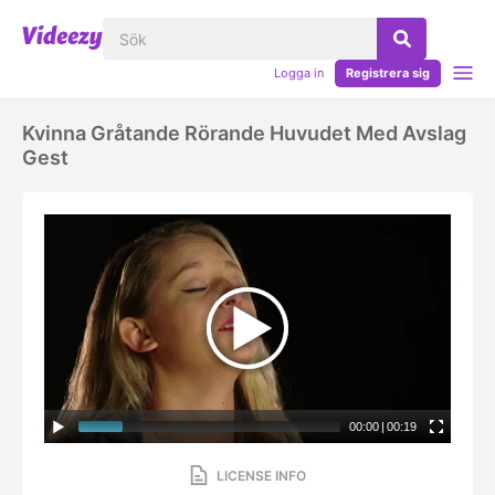
Logga in
Registrera sig
Kvinna Gråtande Rörande Huvudet Med Avslag
Gest
00:00
|
00:19
LICENSE INFO