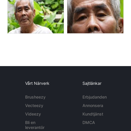
Vårt Närverk
Sajtlänkar
Brusheezy
Erbjudanden
Vecteezy
Annonsera
Videezy
Kundtjänst
Bli en
DMCA
leverantör