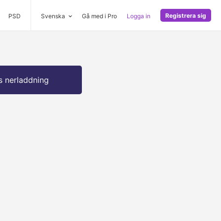
Registrera sig
PSD
Svenska
Gå med i Pro
Logga in
s nerladdning