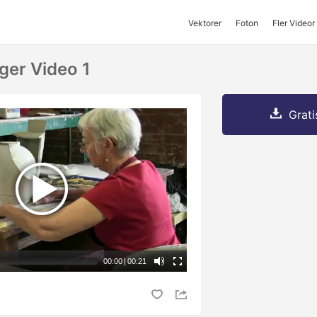
Vektorer
Foton
Fler Videor
ger Video 1
Grati
00:00
|
00:21