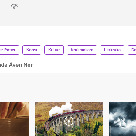
er Potter
Konst
Kultur
Krukmakare
Lerkruka
De
ade Även Ner