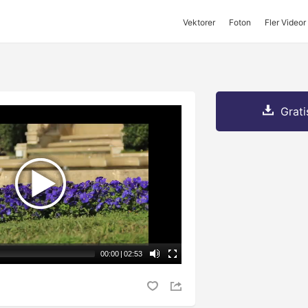
Vektorer
Foton
Fler Videor
Grati
00:00
|
02:53