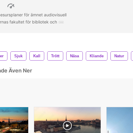
 Resursplaner för ämnet audiovisuell
nas fakultet för bibliotek och
ier
Sjuk
Kall
Trött
Näsa
Kliande
Natur
ade Även Ner