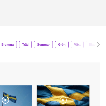
Blomma
Träd
Sommar
Grön
Växt
Blad
N