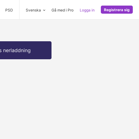
Registrera sig
PSD
Svenska
Gå med i Pro
Logga in
s nerladdning