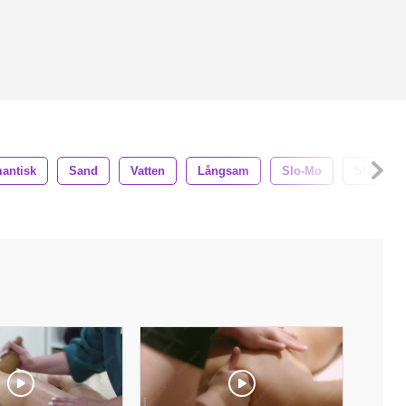
antisk
Sand
Vatten
Långsam
Slo-Mo
Slow Mot