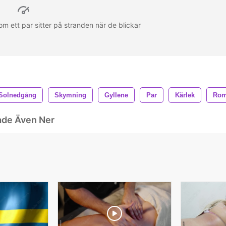
m ett par sitter på stranden när de blickar
Solnedgång
Skymning
Gyllene
Par
Kärlek
Rom
ade Även Ner