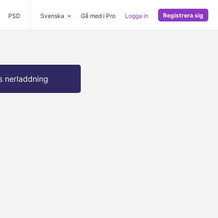
Registrera sig
PSD
Svenska
Gå med i Pro
Logga in
s nerladdning