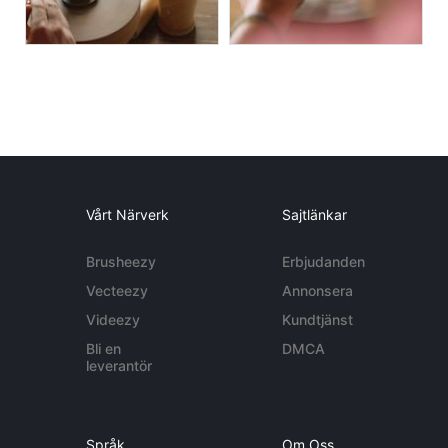
Vårt Närverk
Sajtlänkar
Brusheezy
Erbjudanden
Vecteezy
Annonsera
Videezy
Kundtjänst
Bli en
DMCA
leverantör
Språk
Om Oss