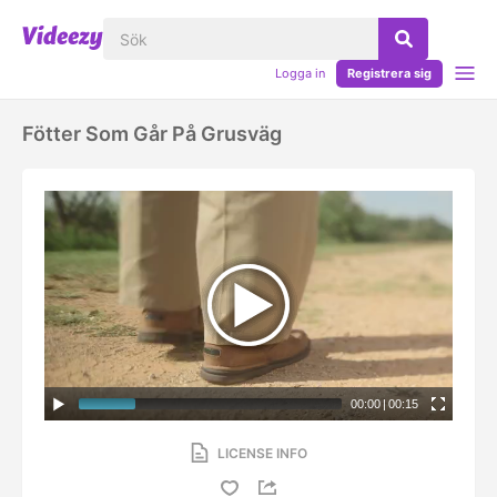
Logga in
Registrera sig
Fötter Som Går På Grusväg
00:00
|
00:15
LICENSE INFO